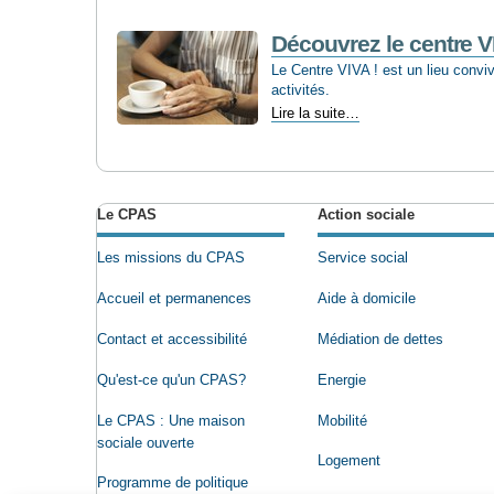
‘Jette,
sociale
Découvrez le centre V
et
Le Centre VIVA ! est un lieu convivi
solidaire’
activités.
sont
Découvrez
Lire la suite…
connus
le
-
Actions
centre
sur
VIVA!
le
-
document
Le CPAS
Action sociale
Les missions du CPAS
Service social
Accueil et permanences
Aide à domicile
Contact et accessibilité
Médiation de dettes
Qu'est-ce qu'un CPAS?
Energie
Le CPAS : Une maison
Mobilité
sociale ouverte
Logement
Programme de politique