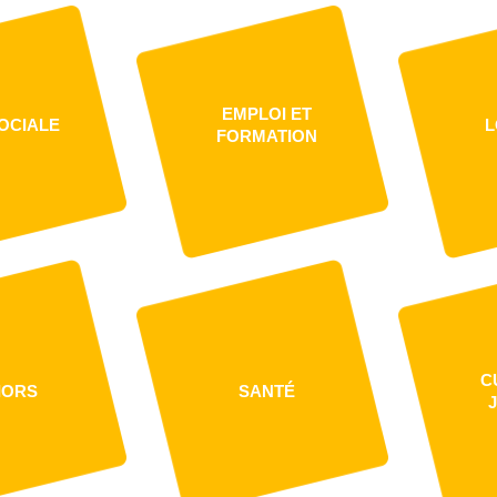
EMPLOI ET
OCIALE
L
FORMATION
C
IORS
SANTÉ