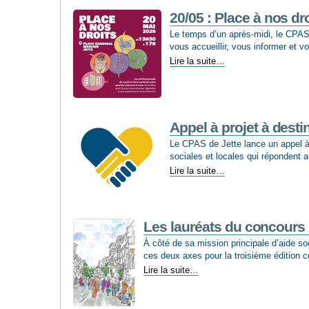
Jette
obtient
20/05 : Place à nos dr
le
Le temps d’un après-midi, le CPAS
label
vous accueillir, vous informer et 
'Kids
20/05
Lire la suite…
Friendly'
:
-
Place
à
nos
droits
Appel à projet à desti
-
Le CPAS de Jette lance un appel à p
sociales et locales qui répondent 
Appel
Lire la suite…
à
projet
à
destination
Les lauréats du concours ‘
des
À côté de sa mission principale d’aide soc
acteurs
ces deux axes pour la troisième édition co
sociaux
Les
jettois
Lire la suite…
lauréats
-
du
concours