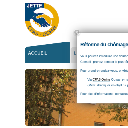
Outils
personne
Close
this
box.
Réforme du chômage 
ACCUEIL
LE CPAS
ACT
Vous pouvez introduire une dema
Conseil : prenez contact le plus tôt
Pour prendre rendez-vous, privilégi
Via
CPAS Online
Ou par e-mai
(Merci d’indiquer en objet : «
Pour plus d’informations, consulte