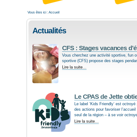
Vous êtes ici :
Accueil
Actualités
CFS : Stages vacances d'é
Vous cherchez une activité sportive, fun o
sportive (CFS) propose des stages pendant
CFS
Lire la suite…
:
Stages
vacances
d'été
2026
Le CPAS de Jette obtien
-
Le label ‘Kids Friendly’ est octroyé
des actions pour favoriser l’ac­cuei
seul de la région – à se voir octroye
Le
Lire la suite…
CPAS
de