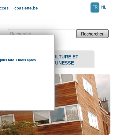
FR
NL
accès
cpasjette.be
Chercher par
Recherche
avancée…
SENIORS
CULTURE ET
 plus tard 1 mois après
.
JEUNESSE