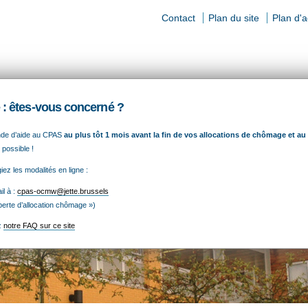
Contact
Plan du site
Plan d'
ls
: êtes-vous concerné ?
ION SOCIALE
EMPLOI
AIDE
nde d’aide au CPAS
au plus tôt 1 mois avant la fin de vos allocations de chômage et au
ALIMENTAIRE
 possible !
ez les modalités en ligne :
l à :
cpas-ocmw@jette.brussels
 perte d’allocation chômage »)
z
notre FAQ sur ce site