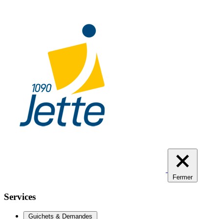
Aller
au
contenu
principal
Fermer
Services
Guichets & Demandes