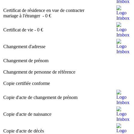
Image
Certificat de résidence en vue de contracter
Image
mariage à l'étranger - 0 €
Image
Image
Certificat de vie - 0 €
Image
Image
Changement d'adresse
Image
Changement de prénom
I
Image
Changement de personne de référence
I
Image
Copie certifiée conforme
I
Image
Image
Copie d'acte de changement de prénom
Image
Image
Copie d'acte de naissance
Image
Image
Copie d'acte de décès