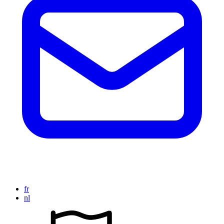
fr
nl