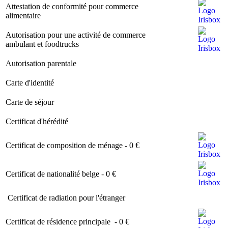
Image
Attestation de conformité pour commerce
alimentaire
Image
Autorisation pour une activité de commerce
ambulant et foodtrucks
Image
Autorisation parentale
I
Image
Carte d'identité
I
Image
Carte de séjour
I
Image
Certificat d'hérédité
I
Image
Image
Certificat de composition de ménage - 0 €
Image
Image
Certificat de nationalité belge - 0 €
Image
Certificat de radiation pour l'étranger
I
Image
Image
Certificat de résidence principale - 0 €