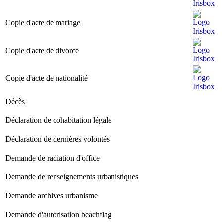
Image
Image
Copie d'acte de mariage
Image
Image
Copie d'acte de divorce
Image
Image
Copie d'acte de nationalité
Image
Décès
I
Image
Déclaration de cohabitation légale
I
Image
Déclaration de dernières volontés
I
Image
Demande de radiation d'office
I
Image
Demande de renseignements urbanistiques
I
Image
Demande archives urbanisme
I
Image
Demande d'autorisation beachflag
I