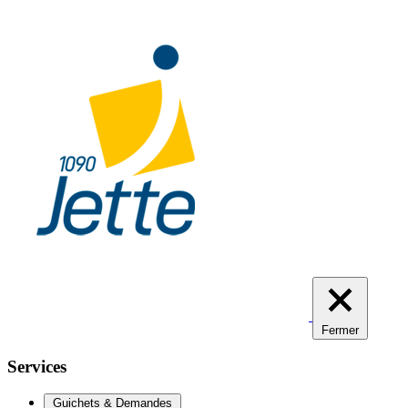
Aller
au
contenu
principal
Fermer
Services
Guichets & Demandes