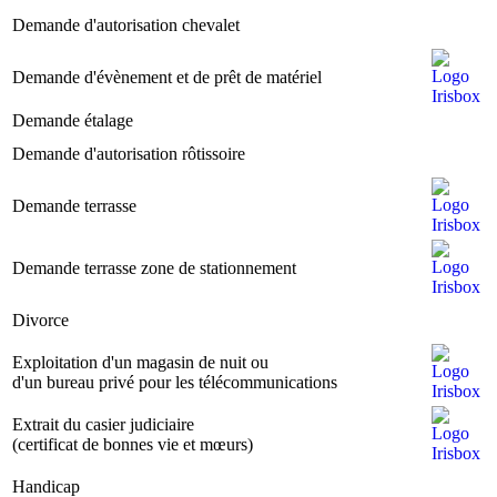
Image
Demande d'autorisation chevalet
I
Image
Demande d'évènement et de prêt de matériel
Demande étalage
Image
I
Image
Demande d'autorisation rôtissoire
I
Image
Demande terrasse
Image
Image
Demande terrasse zone de stationnement
Image
Image
Divorce
I
Image
Exploitation d'un magasin de nuit ou
Image
d'un bureau privé pour les télécommunications
Image
Extrait du casier judiciaire
Image
(certificat de bonnes vie et mœurs)
Image
Handicap
I