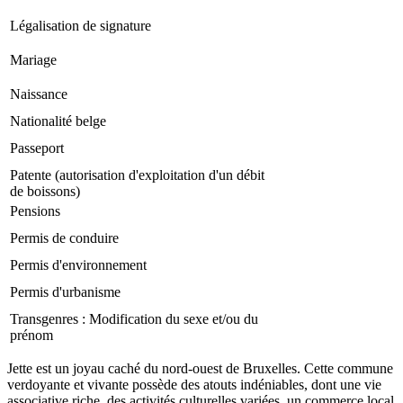
Image
Légalisation de signature
I
Image
Mariage
I
Image
Naissance
I
Nationalité belge
Image
I
Image
Passeport
I
Patente (autorisation d'exploitation d'un débit
Image
I
de boissons)
Pensions
Image
I
Image
Permis de conduire
I
Permis d'environnement
Image
I
Image
Permis d'urbanisme
I
Transgenres : Modification du sexe et/ou du
Image
I
prénom
Jette est un joyau caché du nord-ouest de Bruxelles. Cette commune
verdoyante et vivante possède des atouts indéniables, dont une vie
associative riche, des activités culturelles variées, un commerce local