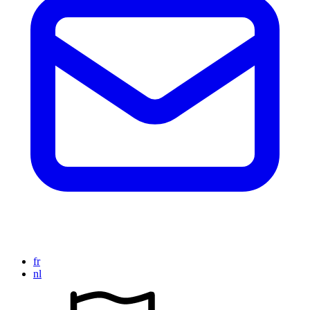
fr
nl