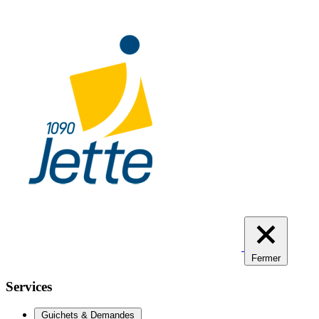
Aller
au
contenu
principal
Fermer
Services
Guichets & Demandes