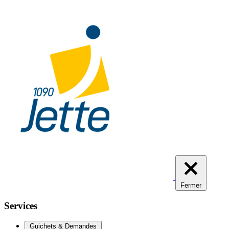
Aller
au
contenu
principal
Fermer
Services
Guichets & Demandes