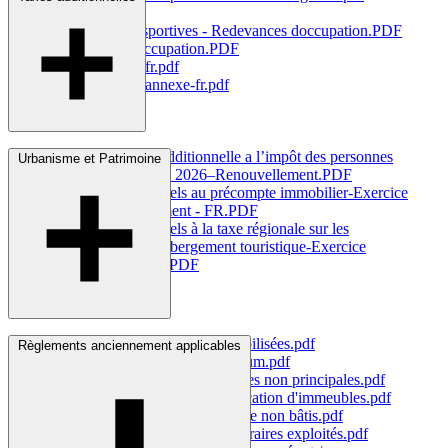
rca-fr.pdf
Infrastructures sportives - Redevances
doccupation.PDF
Redevances
doccupation.PDF
Stages-sportifs-fr.pdf
Stages-sportifs-annexe-fr.pdf
Taxe communale additionnelle a l’impôt des personnes
Urbanisme et Patrimoine
physiques-Exercice
2026–Renouvellement.PDF
Centimes additionnels au précompte immobilier-Exercice
2026–Renouvellement -
FR.PDF
Centimes additionnels à la taxe régionale sur les
établissements d’hébergement touristique-Exercice
2026-Approbation.PDF
Taxe sur les surfaces
imperméabilisées.pdf
Règlements anciennement applicables
surfaces-impermeabilisees-erratum.pdf
Règlement-taxe sur les résidences non
principales.pdf
Batisses-reconstructions-modification
d'immeubles.pdf
Taxe sur les terrains constructible non
bâtis.pdf
Taxe sur les logements surnuméraires
exploités.pdf