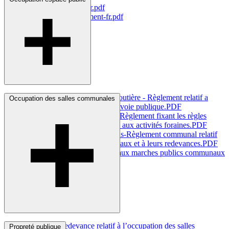
parc-de-circulation-fr.pdf
reglement-stationnement-fr.pdf
Plantations et Signalisation Routière - Règlement relatif a
Occupation des salles communales
l’occupation temporaire de la voie
publique.PDF
Vie économique-Animations-Règlement fixant les règles
générales et les taxes relatives aux activités
foraines.PDF
Vie économique et Animations-Règlement communal relatif
aux marchés publics communaux et à leurs
redevances.PDF
Reglement communal relatif aux marches publics communaux
et a leurs
redevances.PDF
Règlement-redevance relatif à l’occupation des salles
Propreté publique