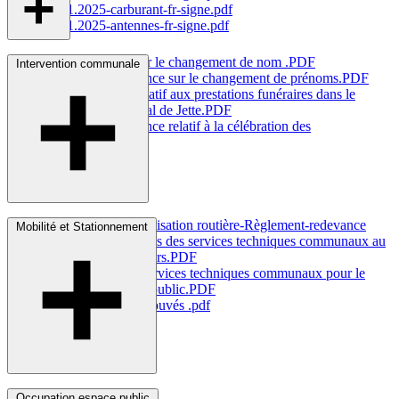
26.11.2025-carburant-fr-signe.pdf
26.11.2025-antennes-fr-signe.pdf
Règlement-taxe sur le changement de nom
.PDF
Intervention communale
Règlement-redevance sur le changement de
prénoms.PDF
Règlement-taxe relatif aux prestations funéraires dans le
cimetière communal de
Jette.PDF
Règlement-redevance relatif à la célébration des
mariages.PDF
Plantations et Signalisation routière-Règlement-redevance
Mobilité et Stationnement
relatif aux prestations des services techniques communaux au
profit des
demandeurs.PDF
I
nterventions des services techniques communaux pour le
maintien de l'ordre
public.PDF
Règlement objets trouvés
.pdf
bornes.pdf
Occupation espace public