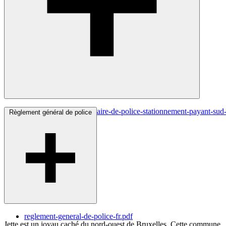
reglement-complementaire-de-police-stationnement-payant-sud-
Règlement général de police
reglement-general-de-police-fr.pdf
Jette est un joyau caché du nord-ouest de Bruxelles. Cette commune