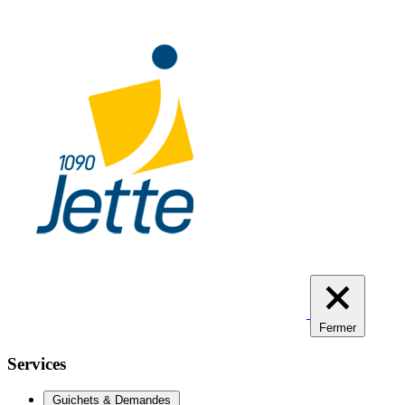
Aller
au
contenu
principal
Fermer
Services
Guichets & Demandes