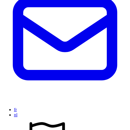
fr
nl