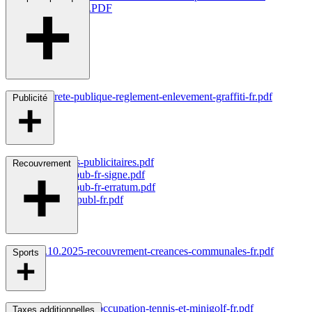
communales.PDF
P
roprete-publique-reglement-enlevement-graffiti-fr.pdf
Publicité
Dispositifs-publicitaires.pdf
Recouvrement
Imprime-pub-fr-signe.pdf
Imprime-pub-fr-erratum.pdf
Pub-voie-publ-fr.pdf
22.10.2025-recouvrement-creances-communales-fr.pdf
Sports
Redevances-d'occupation-tennis-et-minigolf-fr.pdf
Taxes additionnelles