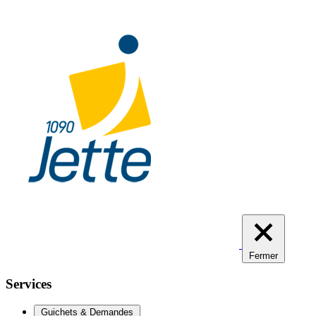
Aller
au
contenu
principal
Fermer
Services
Guichets & Demandes