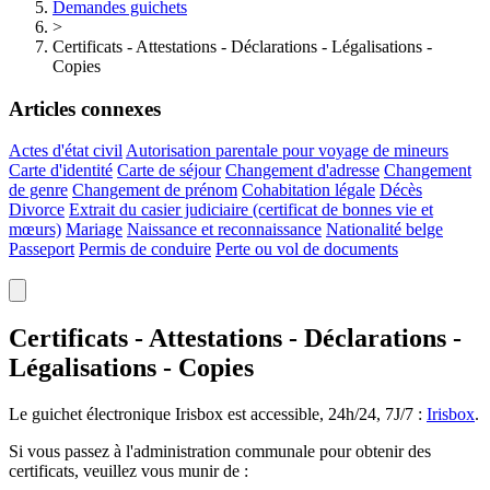
Demandes guichets
>
Certificats - Attestations - Déclarations - Légalisations -
Copies
Articles connexes
Actes d'état civil
Autorisation parentale pour voyage de mineurs
Carte d'identité
Carte de séjour
Changement d'adresse
Changement
de genre
Changement de prénom
Cohabitation légale
Décès
Divorce
Extrait du casier judiciaire (certificat de bonnes vie et
mœurs)
Mariage
Naissance et reconnaissance
Nationalité belge
Passeport
Permis de conduire
Perte ou vol de documents
Certificats - Attestations - Déclarations -
Légalisations - Copies
Le guichet électronique Irisbox est accessible, 24h/24, 7J/7 :
Irisbox
.
Si vous passez à l'administration communale pour obtenir des
certificats, veuillez vous munir de :