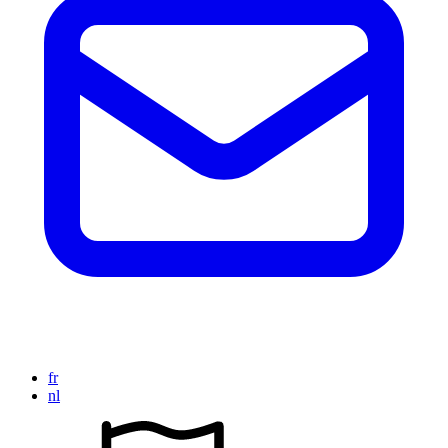
fr
nl