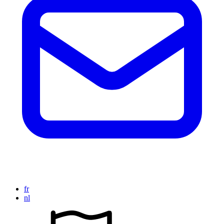
fr
nl