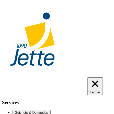
Aller
au
contenu
principal
Fermer
Services
Guichets & Demandes