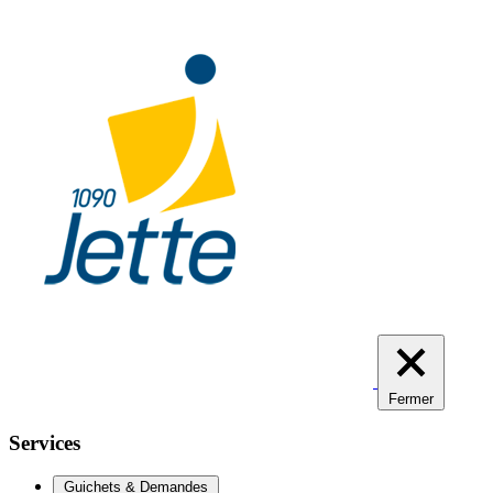
Aller
au
contenu
principal
Fermer
Services
Guichets & Demandes