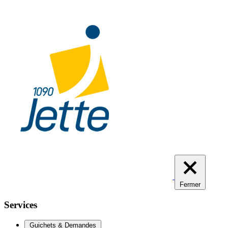
Aller
au
contenu
principal
Fermer
Services
Guichets & Demandes