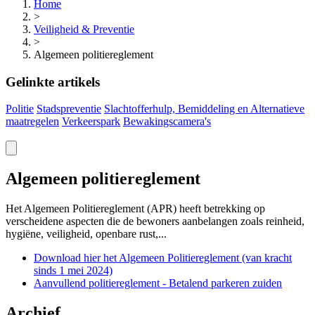
Home
>
Veiligheid & Preventie
>
Algemeen politiereglement
Gelinkte artikels
Politie
Stadspreventie
Slachtofferhulp, Bemiddeling en Alternatieve
maatregelen
Verkeerspark
Bewakingscamera's
Algemeen politiereglement
Het Algemeen
Politiereglement
(APR) heeft betrekking op
verscheidene aspecten die de bewoners aanbelangen zoals reinheid,
hygiëne, veiligheid, openbare rust,...
Download hier het Algemeen Politiereglement (van kracht
sinds 1 mei
2024)
Aanvullend politiereglement - Betalend parkeren
zuiden
Archief