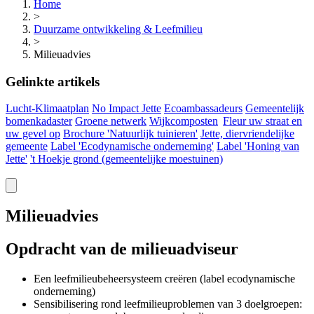
Home
>
Duurzame ontwikkeling & Leefmilieu
>
Milieuadvies
Gelinkte artikels
Lucht-Klimaatplan
No Impact Jette
Ecoambassadeurs
Gemeentelijk
bomenkadaster
Groene netwerk
Wijkcomposten
Fleur uw straat en
uw gevel op
Brochure 'Natuurlijk tuinieren'
Jette, diervriendelijke
gemeente
Label 'Ecodynamische onderneming'
Label 'Honing van
Jette'
't Hoekje grond (gemeentelijke
moestuinen)
Milieuadvies
Opdracht van de milieuadviseur
Een leefmilieubeheersysteem creëren (label ecodynamische
onderneming)
Sensibilisering rond leefmilieuproblemen van 3 doelgroepen: