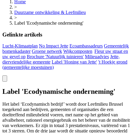
Home
>
Duurzame ontwikkeling & Leefmilieu
>
Label 'Ecodynamische onderneming'
Gelinkte artikels
Lucht-Klimaatplan
No Impact Jette
Ecoambassadeurs
Gemeentelijk
bomenkadaster
Groene netwerk
Wijkcomposten
Fleur uw straat en
uw gevel op
Brochure 'Natuurlijk tuinieren'
Milieuadvies
Jette,
diervriendelijke gemeente
Label 'Honing van Jette'
't Hoekje grond
(gemeentelijke
moestuinen)
Label 'Ecodynamische onderneming'
Het label ‘Ecodynamisch bedrijf’ wordt door Leefmilieu Brussel
toegekend aan bedrijven, gemeenten of organisaties die een
doeltreffend milieubeleid voeren, met name op het gebied van
afvalbeheer, rationeel energiegebruik en het beheer van de mobiliteit
van werknemers. Er zijn in totaal 3 prestatieniveaus, variërend van 1
tot 3 sterren. Om de drie jaar wordt de situatie opnieuw beoordeeld