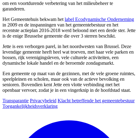
om een voortdurende verbetering van het milieubeheer te
garanderen.
Het Gemeentehuis bekwam het
label Ecodynamische
Onderneming
in 2009 en de inspanningen van het gemeentebestuur en het
recentste actieplan 2016-2018 werd beloond met een derde ster. Jette
is de enige Brusselse gemeente die over 3 sterren beschikt.
Image
Jette is een verborgen parel, in het noordwesten van Brussel. Deze
levendige gemeente heeft heel wat troeven, met haar vele parken en
bossen, rijk verenigingsleven, vele culturele activiteiten, een
dynamische lokale handel en de beroemde zondagsmarkt.
Een gemeente op maat van de gezinnen, met de vele groene ruimtes,
speelpleinen en scholen, maar ook van de actieve bevolking en
senioren. Bovendien kent Jette een vlotte verbinding met het
openbaar vervoer, zodat je in een vingerknip in de hoofdstad staat.
Transparantie
Privacybeleid
Klacht betreffende het gemeentebestuur
Toegankelijkheidsverklaring