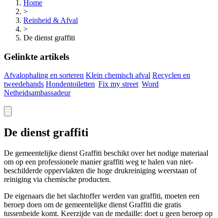
Home
>
Reinheid & Afval
>
De dienst graffiti
Gelinkte artikels
Afvalophaling en sorteren
Klein chemisch afval
Recyclen en
tweedehands
Hondentoiletten
Fix my
street
Word
Netheidsambassadeur
De dienst graffiti
De gemeentelijke dienst
Graffiti
beschikt over het nodige materiaal
om op een professionele manier
graffiti
weg te halen van niet-
beschilderde oppervlakten die hoge drukreiniging weerstaan of
reiniging via chemische producten.
De eigenaars die het slachtoffer werden van
graffiti
, moeten een
beroep doen om de gemeentelijke dienst
Graffiti
die gratis
tussenbeide komt. Keerzijde van de medaille: doet u geen beroep op