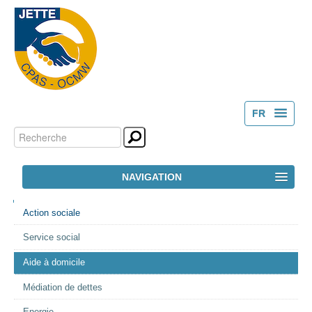
FR
Chercher par
Outils
NL
personnels
Recherche
NAVIGATION
avancée…
NAVIGATION
ACCUEIL
Action sociale
Service social
LE CPAS
Aide à domicile
ACTION SOCIALE
Médiation de dettes