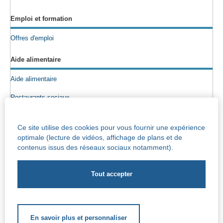
Emploi et formation
Offres d'emploi
Aide alimentaire
Aide alimentaire
Restaurants sociaux
Colis alimentaires
Ce site utilise des cookies pour vous fournir une expérience
Epicerie sociale
optimale (lecture de vidéos, affichage de plans et de
contenus issus des réseaux sociaux notamment).
Seniors
Info maisons de repos
Centre Iris – Maison de repos et de soins
Socio-culturel
En savoir plus et personnaliser