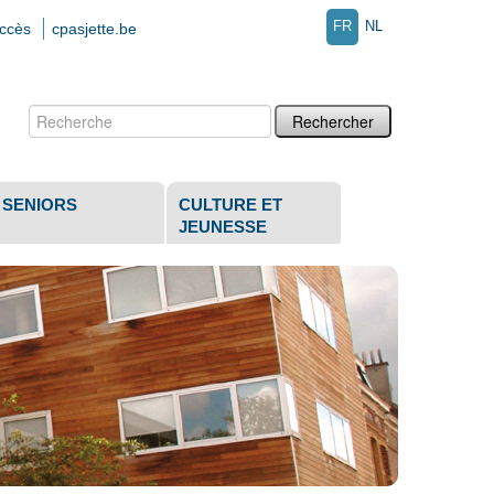
FR
NL
accès
cpasjette.be
Chercher par
Recherche
avancée…
SENIORS
CULTURE ET
JEUNESSE