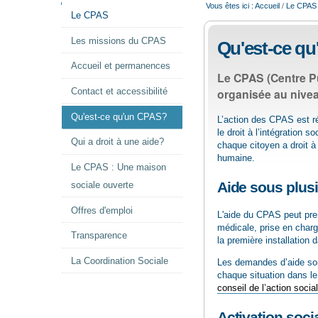
NAVIGATION
Vous êtes ici :
Accueil
/
Le CPAS
Le CPAS
Les missions du CPAS
Qu'est-ce q
Accueil et permanences
Le CPAS (Centre Pub
organisée au nive
Contact et accessibilité
Qu'est-ce qu'un CPAS?
L’action des CPAS est ré
le droit à l’intégration 
Qui a droit à une aide?
chaque citoyen a droit à 
humaine.
Le CPAS : Une maison
Aide sous plus
sociale ouverte
Offres d'emploi
L'aide du CPAS peut pren
médicale, prise en charge
Transparence
la première installatio
La Coordination Sociale
Les demandes d’aide son
chaque situation dans le
conseil de l’action socia
Activation soci