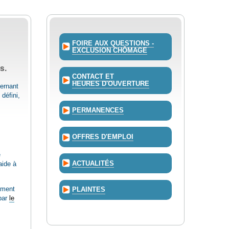
FOIRE AUX QUESTIONS -
EXCLUSION CHÔMAGE
s.
CONTACT ET
HEURES D'OUVERTURE
cernant
défini,
PERMANENCES
OFFRES D'EMPLOI
e
ACTUALITÉS
aide à
ement
PLAINTES
 par
le