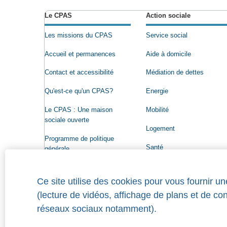
Le CPAS
Action sociale
Les missions du CPAS
Service social
Accueil et permanences
Aide à domicile
Contact et accessibilité
Médiation de dettes
Qu'est-ce qu'un CPAS?
Energie
Le CPAS : Une maison
Mobilité
sociale ouverte
Logement
Programme de politique
Santé
générale
Conseil de l'Action sociale
Ce site utilise des cookies pour vous fournir u
Organigramme
(lecture de vidéos, affichage de plans et de co
Offres d'emploi
réseaux sociaux notamment).
Qui a droit à une aide?