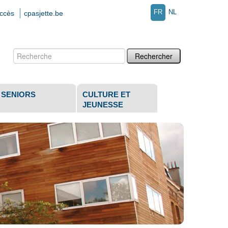
FR
NL
accès
cpasjette.be
Chercher par
Recherche
avancée…
SENIORS
CULTURE ET
JEUNESSE