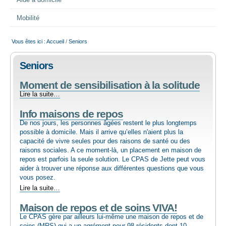
Aide à domicile
EMPLOI
Mobilité
AIDE ALIMENTAIRE
Vous êtes ici :
Accueil
/
Seniors
Seniors
SENIORS
Moment de sensibilisation à la solitude
Moment
Lire la suite…
CULTURE ET JEUNESSE
de
Info maisons de repos
sensibilisation
à
De nos jours, les personnes âgées restent le plus longtemps
la
possible à domicile. Mais il arrive qu’elles n'aient plus la
solitude
capacité de vivre seules pour des raisons de santé ou des
-
raisons sociales. A ce moment-là, un placement en maison de
repos est parfois la seule solution. Le CPAS de Jette peut vous
aider à trouver une réponse aux différentes questions que vous
vous posez.
Info
Lire la suite…
maisons
Maison de repos et de soins VIVA!
de
repos
Le CPAS gère par ailleurs lui-même une maison de repos et de
-
soins (MRS) qui a un agrément pour 98 résidents dont 10