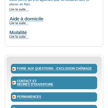
places en flats.
Maison
Lire la suite…
de
Aide à domicile
repos
et
Aide
Lire la suite…
de
à
soins
Mobilité
domicile
VIVA!
-
Mobilité
Lire la suite…
-
-
FOIRE AUX QUESTIONS - EXCLUSION CHÔMAGE
CONTACT ET
HEURES D'OUVERTURE
PERMANENCES