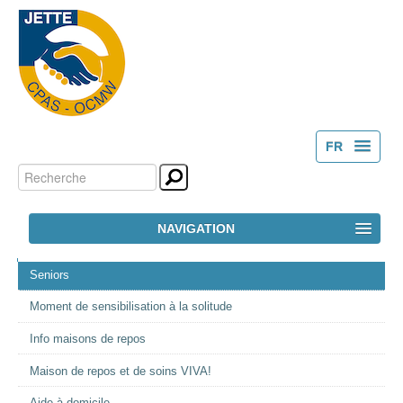
FR
Chercher par
Outils
NL
personnels
Recherche
NAVIGATION
avancée…
NAVIGATION
ACCUEIL
Seniors
Moment de sensibilisation à la solitude
LE CPAS
Info maisons de repos
ACTION SOCIALE
Maison de repos et de soins VIVA!