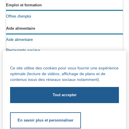
Emploi et formation
Offres d'emploi
Aide alimentaire
Aide alimentaire
Restaurants sociaux
Colis alimentaires
Ce site utilise des cookies pour vous fournir une expérience
Epicerie sociale
optimale (lecture de vidéos, affichage de plans et de
contenus issus des réseaux sociaux notamment).
Seniors
Info maisons de repos
Centre Iris – Maison de repos et de soins
Socio-culturel
En savoir plus et personnaliser