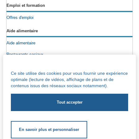
Emploi et formation
Offres d'emploi
Aide alimentaire
Aide alimentaire
Restaurants sociaux
Colis alimentaires
Ce site utilise des cookies pour vous fournir une expérience
Epicerie sociale
optimale (lecture de vidéos, affichage de plans et de
contenus issus des réseaux sociaux notamment).
Seniors
Info maisons de repos
Centre Iris – Maison de repos et de soins
Socio-culturel
En savoir plus et personnaliser