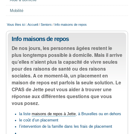
Aide à domicile
EMPLOI
Mobilité
AIDE ALIMENTAIRE
Vous êtes ici :
Accueil
/
Seniors
/
Info maisons de repos
Info maisons de repos
SENIORS
De nos jours, les personnes âgées restent le
plus longtemps possible à domicile. Mais il arrive
CULTURE ET JEUNESSE
qu’elles n'aient plus la capacité de vivre seules
pour des raisons de santé ou des raisons
sociales. A ce moment-là, un placement en
maison de repos est parfois la seule solution. Le
CPAS de Jette peut vous aider à trouver une
réponse aux différentes questions que vous
vous posez.
la liste
maisons de repos à Jette
, à Bruxelles ou en dehors
le coût d’un placement
l’intervention de la famille dans les frais de placement
…