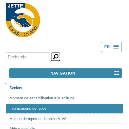
FR
Chercher par
Outils
NL
personnels
Recherche
NAVIGATION
avancée…
NAVIGATION
ACCUEIL
Seniors
Moment de sensibilisation à la solitude
LE CPAS
Info maisons de repos
ACTION SOCIALE
Maison de repos et de soins VIVA!