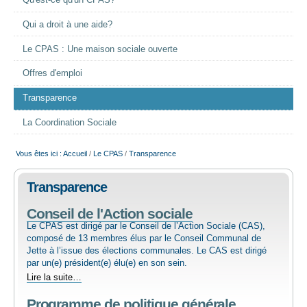
Qu'est-ce qu'un CPAS?
EMPLOI
Qui a droit à une aide?
Le CPAS : Une maison sociale ouverte
AIDE ALIMENTAIRE
Offres d'emploi
SENIORS
Transparence
La Coordination Sociale
CULTURE ET JEUNESSE
Vous êtes ici :
Accueil
/
Le CPAS
/
Transparence
Transparence
Conseil de l'Action sociale
Le CPAS est dirigé par le Conseil de l’Action Sociale (CAS),
composé de 13 membres élus par le Conseil Communal de
Jette à l’issue des élections communales. Le CAS est dirigé
par un(e) président(e) élu(e) en son sein.
Conseil
Lire la suite…
de
Programme de politique générale
l'Action