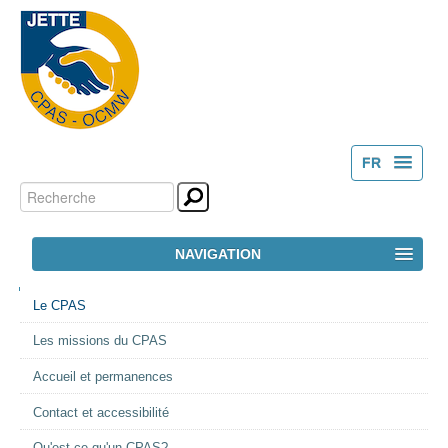
FR
Chercher par
Outils
NL
personnels
Recherche
NAVIGATION
avancée…
NAVIGATION
ACCUEIL
Le CPAS
Les missions du CPAS
LE CPAS
Accueil et permanences
ACTION SOCIALE
Contact et accessibilité