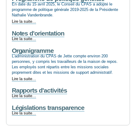
sociale
En date du 15 avril 2025, le Conseil du CPAS a adopté le
-
programme de politique générale 2019-2025 de la Présidente
Nathalie Vandenbrande.
Programme
Lire la suite…
de
Notes d'orientation
politique
générale
Notes
Lire la suite…
-
d'orientation
Organigramme
-
L’administration du CPAS de Jette compte environ 200
personnes, y compris les travailleurs de la maison de repos.
Les employés sont répartis entre les missions sociales
proprement dites et les missions de support administratif.
Organigramme
Lire la suite…
-
Rapports d'activités
Rapports
Lire la suite…
d'activités
Législations transparence
-
Législations
Lire la suite…
transparence
-