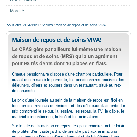
Aide à domicile
EMPLOI
Mobilité
AIDE ALIMENTAIRE
Vous êtes ici :
Accueil
/
Seniors
/
Maison de repos et de soins VIVA!
Maison de repos et de soins VIVA!
SENIORS
Le CPAS gère par ailleurs lui-même une maison
de repos et de soins (MRS) qui a un agrément
CULTURE ET JEUNESSE
pour 98 résidents dont 10 places en flats.
Chaque pensionnaire dispose d’une chambre particulière. Pour
autant que la santé le permette, les pensionnaires reçoivent les
déjeuners, dîners et soupers dans un restaurant, situé au rez-
de-chaussée.
Le prix d'une journée au sein de la maison de repos est fixé en
fonction des revenus du résident et des débiteurs d'aliments. Le
prix comprend le séjour, la lessive, les repas, la TV, le câble, le
matériel d’incontinence, la kiné et les animations.
Sur le site de la maison de repos, les pensionnaires ont le loisir
de profiter d’un vaste jardin, de prendre part aux animations