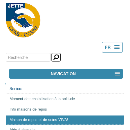
FR
Chercher par
Outils
NL
personnels
Recherche
NAVIGATION
avancée…
NAVIGATION
ACCUEIL
Seniors
Moment de sensibilisation à la solitude
LE CPAS
Info maisons de repos
ACTION SOCIALE
Maison de repos et de soins VIVA!