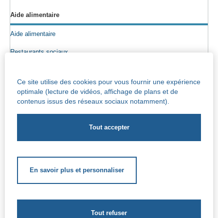
Aide alimentaire
Aide alimentaire
Restaurants sociaux
Colis alimentaires
Ce site utilise des cookies pour vous fournir une expérience
Epicerie sociale
optimale (lecture de vidéos, affichage de plans et de
contenus issus des réseaux sociaux notamment).
Seniors
Info maisons de repos
Centre Iris – Maison de repos et de soins
Socio-culturel
En savoir plus et personnaliser
Soutien scolaire
Soutien extrascolaire