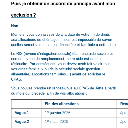
Puis-je obtenir un accord de principe avant mon
exclusion ?
Non
Même si vous connaissez déjà la date de votre fin de droits
aux allocations de chômage, il nous est impossible de savoir
quelles seront vos situations financière et familiale à cette date.
Le RIS (revenu d’intégration sociale) étant une aide sociale et
non un revenu de remplacement, notre aide est un droit
résiduaire. Par conséquent, vous devez avoir fait valoir tous
vos droits familiaux ou de la sécurité sociale (pension
alimentaire, allocations familiales…) avant de solliciter le
CPAS.
Vous pouvez prendre un rendez-vous au CPAS de Jette à partir
du mois qui précède la fin de vos allocations :
Fin des allocations
Ren
er
Vague 1
1
janvier 2026
àpd 
er
Vague 2
1
mars 2026
àpd 