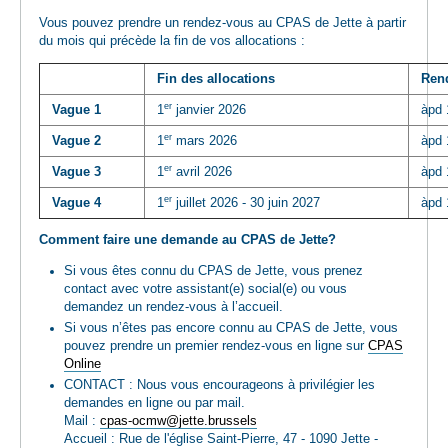
Vous pouvez prendre un rendez-vous au CPAS de Jette à partir
du mois qui précède la fin de vos allocations :
Fin des allocations
Ren
er
Vague 1
1
janvier 2026
àpd 
er
Vague 2
1
mars 2026
àpd 
er
Vague 3
1
avril 2026
àpd 
er
Vague 4
1
juillet 2026 - 30 juin 2027
àpd 
Comment faire une demande au CPAS de Jette?
Si vous êtes connu du CPAS de Jette, vous prenez
contact avec votre assistant(e) social(e) ou vous
demandez un rendez-vous à l’accueil.
Si vous n’êtes pas encore connu au CPAS de Jette, vous
pouvez prendre un premier rendez-vous en ligne sur
CPAS
Online
CONTACT : Nous vous encourageons à privilégier les
demandes en ligne ou par mail.
Mail :
cpas-ocmw@jette.brussels
Accueil : Rue de l'église Saint-Pierre, 47 - 1090 Jette -