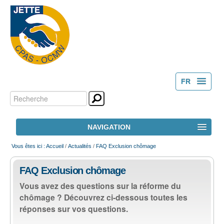
FR
Chercher par
Outils
NL
personnels
Recherche
NAVIGATION
avancée…
ACCUEIL
Vous êtes ici :
Accueil
/
Actualités
/
FAQ Exclusion chômage
FAQ Exclusion chômage
LE CPAS
Vous avez des questions sur la réforme du
chômage ? Découvrez ci-dessous toutes les
ACTION SOCIALE
réponses sur vos questions.