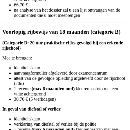
66,70 €
na analyse van het dossier zal u een lijst ontvangen van de
documenten die u moet meebrengen
Voorlopig rijbewijs van 18 maanden (categorie B)
(Categorie B: 20 uur praktische rijles gevolgd bij een erkende
rijschool)
Mee te brengen:
identiteitskaart
aanvraagformulier afgeleverd door examencentrum
attest van de gevolgde opleiding afgeleverd door de rijschool
(20u)
1 recente
(max 6 maanden oud)
kleurenpasfoto​ met een
witte achtergrond
30,70 € (5 werkdagen)
In geval van diefstal of verlies:
identiteitskaart
verklaring van diefstal of verlies
bij de politie
1 recente
(max 6 maanden oud)
kleurenpasfoto​ met een