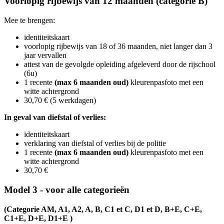
Voorlopig rijbewijs van 12 maanden (categorie B)
Mee te brengen:
identiteitskaart
voorlopig
rijbewijs
van 18 of 36 maanden, niet langer dan 3
jaar vervallen
attest van de gevolgde opleiding afgeleverd door de rijschool
(6u)
1 recente
(max 6 maanden oud)
kleurenpasfoto​ met een
witte achtergrond
30,70 € (5 werkdagen)
In geval van diefstal of verlies:
identiteitskaart
verklaring van diefstal of verlies bij de politie
1 recente
(max 6 maanden oud)
kleurenpasfoto​ met een
witte achtergrond
30,70 €
Model 3 - voor alle categorieën
(Categorie AM, A1, A2, A, B, C1 et C, D1 et D, B+E, C+E,
C1+E, D+E, D1+E )