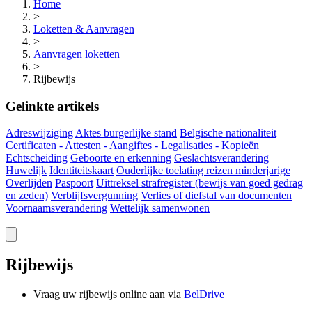
Home
>
Loketten & Aanvragen
>
Aanvragen loketten
>
Rijbewijs
Gelinkte artikels
Adreswijziging
Aktes burgerlijke stand
Belgische nationaliteit
Certificaten - Attesten - Aangiftes - Legalisaties - Kopieën
Echtscheiding
Geboorte en erkenning
Geslachtsverandering
Huwelijk
Identiteitskaart
Ouderlijke toelating reizen minderjarige
Overlijden
Paspoort
Uittreksel strafregister (bewijs van goed gedrag
en zeden)
Verblijfsvergunning
Verlies of diefstal van documenten
Voornaamsverandering
Wettelijk samenwonen
Rijbewijs
Vraag uw rijbewijs online aan via
BelDrive