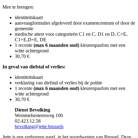
Mee te brengen:
identiteitskaart
aanvraagformulier afgeleverd door examencentrum of door de
gemeente
medische attest voor categorieën C1 en C, D1 en D, C+E,
C1+E,D+E, DE
1 recente
(max 6 maanden oud)
kleurenpasfoto​ met een
witte achtergrond
30,70 €
In geval van diefstal of verlies:
identiteitskaart
verklaring van diefstal of verlies bij de politie
1 recente
(max 6 maanden oud)
kleurenpasfoto​ met een
witte achtergrond
30,70 €
Dienst Bevolking
Wemmelsesteenweg 100
02.423.12.58
bevolking@jette.brussels
Jette is een verborgen parel, in het noordwesten van Brussel. Deze