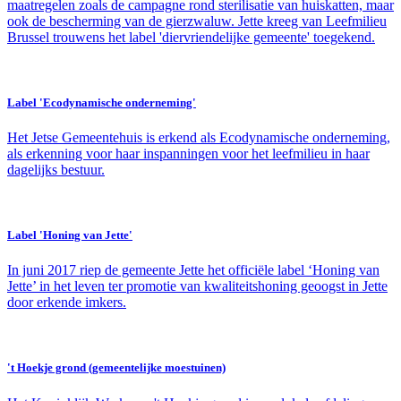
maatregelen zoals de campagne rond sterilisatie van huiskatten, maar
ook de bescherming van de gierzwaluw. Jette kreeg van Leefmilieu
Brussel trouwens het label 'diervriendelijke gemeente' toegekend.
Label 'Ecodynamische onderneming'
Het Jetse Gemeentehuis is erkend als Ecodynamische onderneming,
als erkenning voor haar inspanningen voor het leefmilieu in haar
dagelijks bestuur.
Label 'Honing van Jette'
In juni 2017 riep de gemeente Jette het officiële label ‘Honing van
Jette’ in het leven ter promotie van kwaliteitshoning geoogst in Jette
door erkende imkers.
't Hoekje grond (gemeentelijke moestuinen)