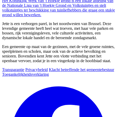
Het Koninklijk Werk van 't Hoekje grond is een lokale afdeling van
de Nationale Liga van 't Hoekje Grond en Volkstuintjes en stelt
volkstuintjes ter beschikking van tuinliefhebbers die graag een stukje
grond willen bewerken.
Jette is een verborgen parel, in het noordwesten van Brussel. Deze
levendige gemeente heeft heel wat troeven, met haar vele parken en
bossen, rijk verenigingsleven, vele culturele activiteiten, een
dynamische lokale handel en de beroemde zondagsmarkt.
Een gemeente op maat van de gezinnen, met de vele groene ruimtes,
speelpleinen en scholen, maar ook van de actieve bevolking en
senioren. Bovendien kent Jette een vlotte verbinding met het
openbaar vervoer, zodat je in een vingerknip in de hoofdstad staat.
Transparantie
Privacybeleid
Klacht betreffende het gemeentebestuur
Toegankelijkheidsverklaring