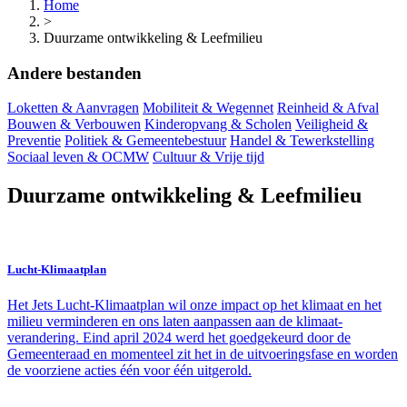
Home
>
Duurzame ontwikkeling & Leefmilieu
Andere bestanden
Loketten & Aanvragen
Mobiliteit & Wegennet
Reinheid & Afval
Bouwen & Verbouwen
Kinderopvang & Scholen
Veiligheid &
Preventie
Politiek & Gemeentebestuur
Handel & Tewerkstelling
Sociaal leven & OCMW
Cultuur & Vrije tijd
Duurzame ontwikkeling & Leefmilieu
Lucht-Klimaatplan
Het Jets Lucht-Klimaatplan wil onze impact op het klimaat en het
milieu verminderen en ons laten aanpassen aan de klimaat-
verandering. Eind april 2024 werd het goedgekeurd door de
Gemeenteraad en momenteel zit het in de uitvoeringsfase en worden
de voorziene acties één voor één uitgerold.