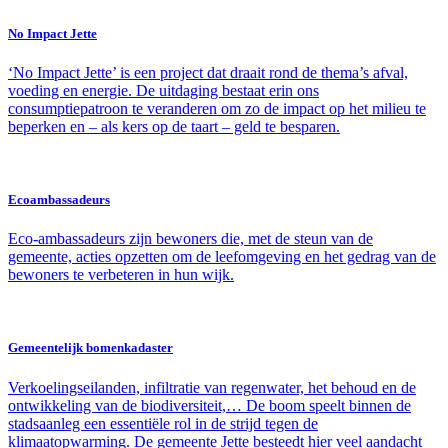
No Impact Jette
‘No Impact Jette’ is een project dat draait rond de thema’s afval,
voeding en energie. De uitdaging bestaat erin ons
consumptiepatroon te veranderen om zo de impact op het milieu te
beperken en – als kers op de taart – geld te besparen.
Ecoambassadeurs
Eco-ambassadeurs zijn bewoners die, met de steun van de
gemeente, acties opzetten om de leefomgeving en het gedrag van de
bewoners te verbeteren in hun wijk.
Gemeentelijk bomenkadaster
Verkoelingseilanden, infiltratie van regenwater, het behoud en de
ontwikkeling van de biodiversiteit,… De boom speelt binnen de
stadsaanleg een essentiële rol in de strijd tegen de
klimaatopwarming. De gemeente Jette besteedt hier veel aandacht