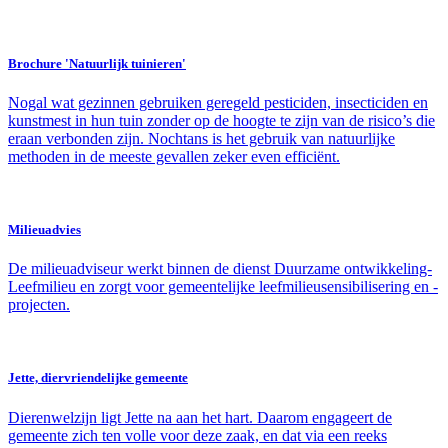
Brochure 'Natuurlijk tuinieren'
Nogal wat gezinnen gebruiken geregeld pesticiden, insecticiden en
kunstmest in hun tuin zonder op de hoogte te zijn van de risico’s die
eraan verbonden zijn. Nochtans is het gebruik van natuurlijke
methoden in de meeste gevallen zeker even efficiënt.
Milieuadvies
De milieuadviseur werkt binnen de dienst Duurzame ontwikkeling-
Leefmilieu en zorgt voor gemeentelijke leefmilieusensibilisering en -
projecten.
Jette, diervriendelijke gemeente
Dierenwelzijn ligt Jette na aan het hart. Daarom engageert de
gemeente zich ten volle voor deze zaak, en dat via een reeks