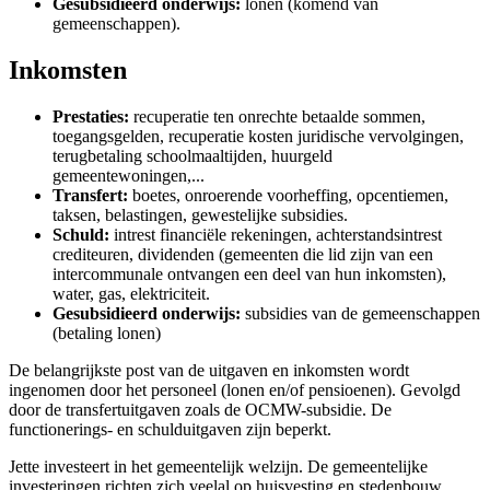
Gesubsidieerd onderwijs:
lonen (komend van
gemeenschappen).
Inkomsten
Prestaties:
recuperatie ten onrechte betaalde sommen,
toegangsgelden, recuperatie kosten juridische vervolgingen,
terugbetaling schoolmaaltijden, huurgeld
gemeentewoningen,...
Transfert:
boetes, onroerende voorheffing, opcentiemen,
taksen, belastingen, gewestelijke subsidies.
Schuld:
intrest financiële rekeningen, achterstandsintrest
crediteuren, dividenden (gemeenten die lid zijn van een
intercommunale ontvangen een deel van hun inkomsten),
water, gas, elektriciteit.
Gesubsidieerd onderwijs:
subsidies van de gemeenschappen
(betaling lonen)
De belangrijkste post van de uitgaven en inkomsten wordt
ingenomen door het personeel (lonen en/of pensioenen). Gevolgd
door de transfertuitgaven zoals de OCMW-subsidie. De
functionerings- en schulduitgaven zijn beperkt.
Jette investeert in het gemeentelijk welzijn. De gemeentelijke
investeringen richten zich veelal op huisvesting en stedenbouw,