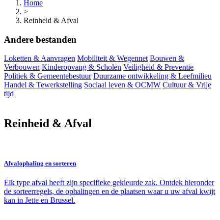
Home
>
Reinheid & Afval
Andere bestanden
Loketten & Aanvragen
Mobiliteit & Wegennet
Bouwen &
Verbouwen
Kinderopvang & Scholen
Veiligheid & Preventie
Politiek & Gemeentebestuur
Duurzame ontwikkeling & Leefmilieu
Handel & Tewerkstelling
Sociaal leven & OCMW
Cultuur & Vrije
tijd
Reinheid & Afval
Afvalophaling en sorteren
Elk type afval heeft zijn specifieke gekleurde zak. Ontdek hieronder
de sorteerregels, de ophalingen en de plaatsen waar u uw afval kwijt
kan in Jette en Brussel.