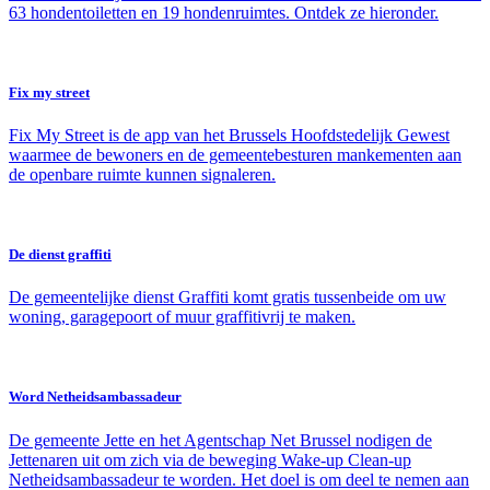
63 hondentoiletten en 19 hondenruimtes. Ontdek ze hieronder.
Fix my street
Fix My Street is de app van het Brussels Hoofdstedelijk Gewest
waarmee de bewoners en de gemeentebesturen mankementen aan
de openbare ruimte kunnen signaleren.
De dienst graffiti
De gemeentelijke dienst Graffiti komt gratis tussenbeide om uw
woning, garagepoort of muur graffitivrij te maken.
Word Netheidsambassadeur
De gemeente Jette en het Agentschap Net Brussel nodigen de
Jettenaren uit om zich via de beweging Wake-up Clean-up
Netheidsambassadeur te worden. Het doel is om deel te nemen aan