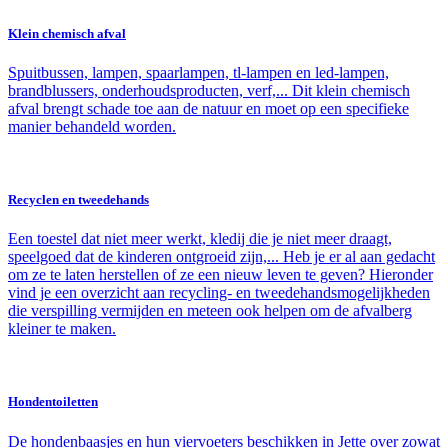
Klein chemisch afval
Spuitbussen, lampen, spaarlampen, tl-lampen en led-lampen,
brandblussers, onderhoudsproducten, verf,... Dit klein chemisch
afval brengt schade toe aan de natuur en moet op een specifieke
manier behandeld worden.
Recyclen en tweedehands
Een toestel dat niet meer werkt, kledij die je niet meer draagt,
speelgoed dat de kinderen ontgroeid zijn,... Heb je er al aan gedacht
om ze te laten herstellen of ze een nieuw leven te geven? Hieronder
vind je een overzicht aan recycling- en tweedehandsmogelijkheden
die verspilling vermijden en meteen ook helpen om de afvalberg
kleiner te maken.
Hondentoiletten
De hondenbaasjes en hun viervoeters beschikken in Jette over zowat