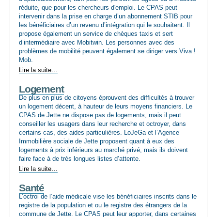
réduite, que pour les chercheurs d'emploi. Le CPAS peut
intervenir dans la prise en charge d’un abonnement STIB pour
les bénéficiaires d’un revenu d’intégration qui le souhaitent. Il
propose également un service de chèques taxis et sert
d’intermédiaire avec Mobitwin. Les personnes avec des
problèmes de mobilité peuvent également se diriger vers Viva !
Mob.
Mobilité
Lire la suite…
-
Logement
De plus en plus de citoyens éprouvent des difficultés à trouver
un logement décent, à hauteur de leurs moyens financiers. Le
CPAS de Jette ne dispose pas de logements, mais il peut
conseiller les usagers dans leur recherche et octroyer, dans
certains cas, des aides particulières. LoJeGa et l’Agence
Immobilière sociale de Jette proposent quant à eux des
logements à prix inférieurs au marché privé, mais ils doivent
faire face à de très longues listes d’attente.
Logement
Lire la suite…
-
Santé
L’octroi de l’aide médicale vise les bénéficiaires inscrits dans le
registre de la population et ou le registre des étrangers de la
commune de Jette. Le CPAS peut leur apporter, dans certaines