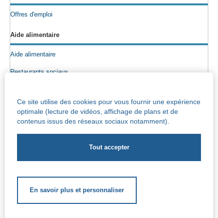
Offres d'emploi
Aide alimentaire
Aide alimentaire
Restaurants sociaux
Colis alimentaires
Ce site utilise des cookies pour vous fournir une expérience
Epicerie sociale
optimale (lecture de vidéos, affichage de plans et de
contenus issus des réseaux sociaux notamment).
Seniors
Info maisons de repos
Centre Iris – Maison de repos et de soins
Socio-culturel
En savoir plus et personnaliser
Soutien scolaire