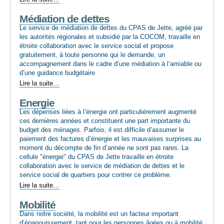
à
Médiation de dettes
domicile
-
Le service de médiation de dettes du CPAS de Jette, agréé par
les autorités régionales et subsidié par la COCOM, travaille en
étroite collaboration avec le service social et propose
gratuitement, à toute personne qui le demande, un
accompagnement dans le cadre d’une médiation à l’amiable ou
d’une guidance budgétaire.
Médiation
Lire la suite…
de
Energie
dettes
-
Les dépenses liées à l’énergie ont particulièrement augmenté
ces dernières années et constituent une part importante du
budget des ménages. Parfois, il est difficile d’assumer le
paiement des factures d’énergie et les mauvaises surprises au
moment du décompte de fin d’année ne sont pas rares. La
cellule "énergie" du CPAS de Jette travaille en étroite
collaboration avec le service de médiation de dettes et le
service social de quartiers pour contrer ce problème.
Energie
Lire la suite…
-
Mobilité
Dans notre société, la mobilité est un facteur important
d’épanouissement, tant pour les personnes âgées ou à mobilité