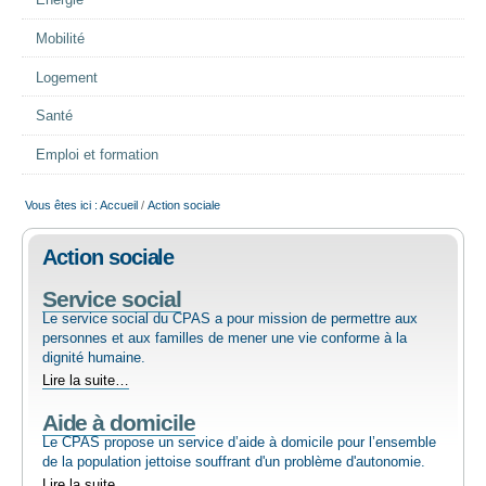
Energie
EMPLOI
Mobilité
Logement
AIDE ALIMENTAIRE
Santé
SENIORS
Emploi et formation
Vous êtes ici :
Accueil
/
Action sociale
CULTURE ET JEUNESSE
Action sociale
Service social
Le service social du CPAS a pour mission de permettre aux
personnes et aux familles de mener une vie conforme à la
dignité humaine.
Service
Lire la suite…
social
Aide à domicile
-
Le CPAS propose un service d’aide à domicile pour l’ensemble
de la population jettoise souffrant d'un problème d'autonomie.
Aide
Lire la suite…