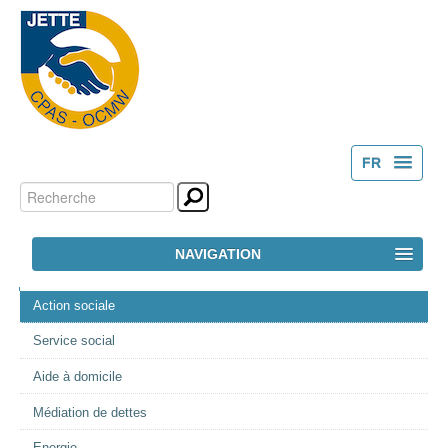
FR
Chercher par
Outils
NL
personnels
Recherche
NAVIGATION
avancée…
NAVIGATION
ACCUEIL
Action sociale
Service social
LE CPAS
Aide à domicile
ACTION SOCIALE
Médiation de dettes