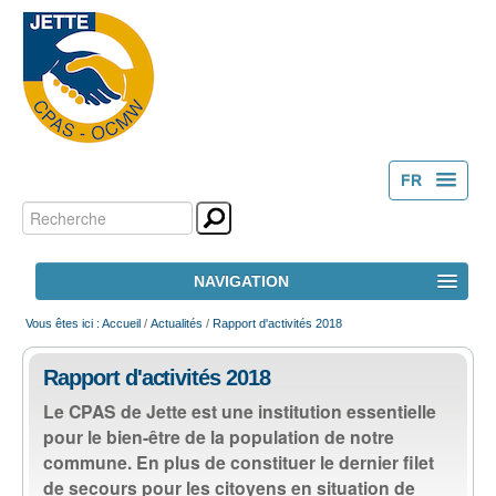
FR
Chercher par
Outils
NL
personnels
Recherche
NAVIGATION
avancée…
ACCUEIL
Vous êtes ici :
Accueil
/
Actualités
/
Rapport d'activités 2018
Rapport d'activités 2018
LE CPAS
Le CPAS de Jette est une institution essentielle
pour le bien-être de la population de notre
ACTION SOCIALE
commune. En plus de constituer le dernier filet
de secours pour les citoyens en situation de