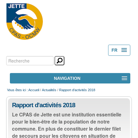
FR
Chercher par
Outils
NL
personnels
Recherche
NAVIGATION
avancée…
ACCUEIL
Vous êtes ici :
Accueil
/
Actualités
/
Rapport d'activités 2018
Rapport d'activités 2018
LE CPAS
Le CPAS de Jette est une institution essentielle
pour le bien-être de la population de notre
ACTION SOCIALE
commune. En plus de constituer le dernier filet
de secours pour les citoyens en situation de