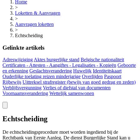
Home
>
Loketten & Aanvragen
>
Aanvragen loketten
>
Echtscheiding
Gelinkte artikels
Adreswijziging
Aktes burgerlijke stand
Belgische nationaliteit
Certificaten - Attesten - Aangiftes - Legalisaties - Kopieën
Geboorte
en erkenning
Geslachtsverandering
Huwelijk
Identiteitskaart
Ouderlijke toelating reizen minderjarige
Overlijden
Paspoort
Rijbewijs
Uittreksel strafregister (bewijs van goed gedrag en zeden)
Verblijfsvergunning
Verlies of diefstal van documenten
Voornaamsverandering
Wettelijk samenwonen
Echtscheiding
De echtscheidingsprocedure moet worden ingediend bij de
Rechtbank van Eerste Aanleg. De dienst Burgerlijke Stand kan u