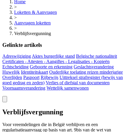
Home
>
Loketten & Aanvragen
>
Aanvragen loketten
>
Verblijfsvergunning
Gelinkte artikels
Adreswijziging
Aktes burgerlijke stand
Belgische nationaliteit
Certificaten - Attesten - Aangiftes - Legalisaties - Kopieën
Echtscheiding
Geboorte en erkenning
Geslachtsverandering
Huwelijk
Identiteitskaart
Ouderlijke toelating reizen minderjarige
Overlijden
Paspoort
Rijbewijs
Uittreksel strafregister (bewijs van
goed gedrag en zeden)
Verlies of diefstal van documenten
Voornaamsverandering
Wettelijk samenwonen
Verblijfsvergunning
Voor vreemdelingen die in België verblijven en een
regularisatieaanvraag op basis van art. 9bis van de wet van