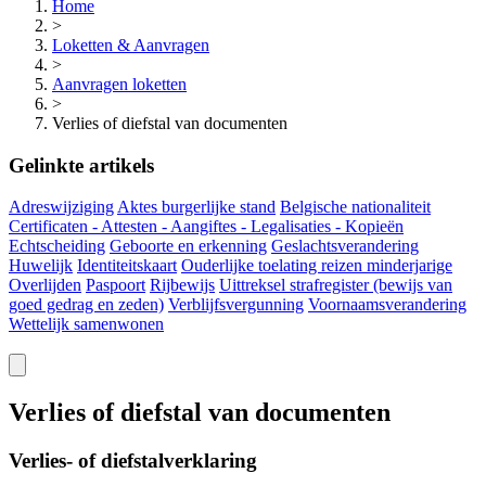
Home
>
Loketten & Aanvragen
>
Aanvragen loketten
>
Verlies of diefstal van documenten
Gelinkte artikels
Adreswijziging
Aktes burgerlijke stand
Belgische nationaliteit
Certificaten - Attesten - Aangiftes - Legalisaties - Kopieën
Echtscheiding
Geboorte en erkenning
Geslachtsverandering
Huwelijk
Identiteitskaart
Ouderlijke toelating reizen minderjarige
Overlijden
Paspoort
Rijbewijs
Uittreksel strafregister (bewijs van
goed gedrag en zeden)
Verblijfsvergunning
Voornaamsverandering
Wettelijk samenwonen
Verlies of diefstal van documenten
Verlies- of diefstalverklaring